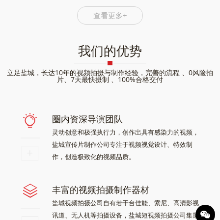
查看更多+
我们的优势
立足盐城，长达10年的视频拍摄与制作经验，完善的流程 、0风险拍
片、7天最快摄制 、100%合格交付
圈内资深导演团队
灵动创意和极强执行力，创作出具有感染力的视频，
盐城宣传片制作公司专注于视频视觉设计、特效制
作，创造极致化的视频品质。
丰富的视频拍摄制作器材
盐城视频拍摄公司自有若干台佳能、索尼、高清影视
讯道、无人机等拍摄设备，盐城短视频拍摄公司集策