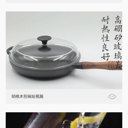
胡桃木煎锅短视频