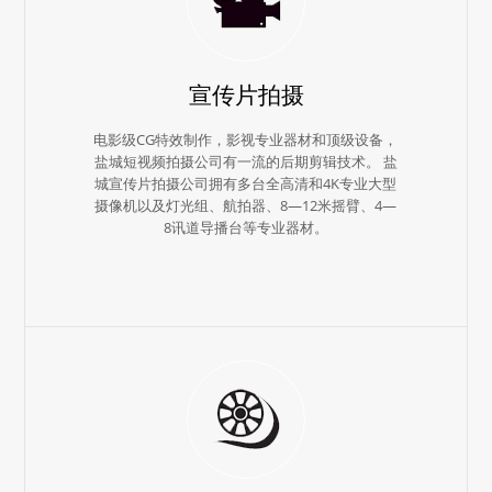
宣传片拍摄
电影级CG特效制作，影视专业器材和顶级设备，
盐城短视频拍摄公司有一流的后期剪辑技术。 盐
城宣传片拍摄公司拥有多台全高清和4K专业大型
摄像机以及灯光组、航拍器、8—12米摇臂、4—
8讯道导播台等专业器材。