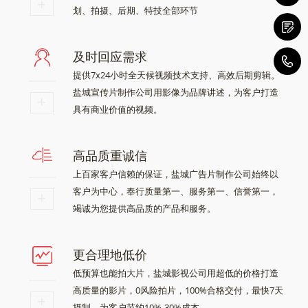
划、拍摄、后期、特技全部环节
及时回应需求
4
提供7x24小时全天候视频技术支持、高效后期剪辑。
盐城宣传片制作公司用影像为品牌讲述，为客户打造
具有商业价值的视频。
高品质重诚信
上百家客户信赖的保证，盐城广告片制作公司始终以
客户为中心，奉行质量第一、服务第一、信誉第一，
竭诚为您提供高品质的产品和服务。
更合理地低价
低预算也能拍大片，盐城影视公司用超低的价格打造
高质量的影片，0风险拍片，100%合格交付，最快7天
摄制，为客户节约10%-30%成本。