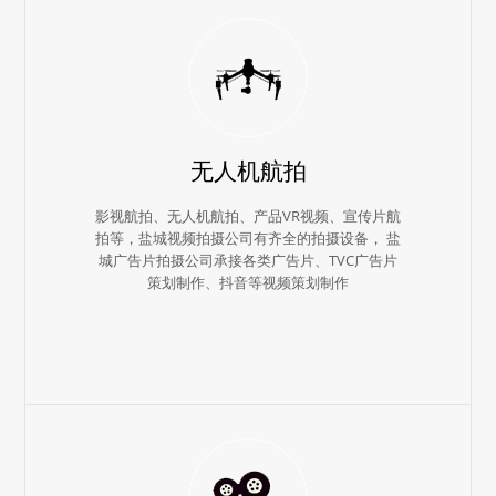
无人机航拍
影视航拍、无人机航拍、产品VR视频、宣传片航
拍等，盐城视频拍摄公司有齐全的拍摄设备， 盐
城广告片拍摄公司承接各类广告片、TVC广告片
策划制作、抖音等视频策划制作