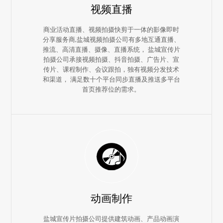
视频直播
商业活动直播、视频拍摄快剪于一体的影像即时
分享服务商,盐城视频拍摄公司有多地互通直播、
推流、高清直播、摄像、直播系统， 盐城宣传片
拍摄公司承接视频拍摄、抖音拍摄、广告片、宣
传片、课程制作、会议跟拍，独有视频分发技术
和渠道， 满足数十个平台同步直播及推送多平台
首页推荐位的需求。
动画制作
盐城宣传片拍摄公司提供建筑动画、产品动画演